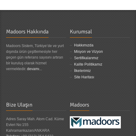
Madoors Hakkında
Kurumsal
Hakkımızda
Madoors Sistem, Türkiye’de ve yurt
dışında ürün çeşitlemesiyle her
Misyon ve Vizyon
geçen gün referans sayısını artıran
Sertifikalarımız
bir kuruluş olarak hizmet
Kalite Politikamız
vermektedir.
devamı...
İlkelerimiz
Site Haritası
Bize Ulaşın
Madoors
Adres Saray Mah. Atom Cad. Küme
Evleri No:155
Kahramankazan/ANKARA