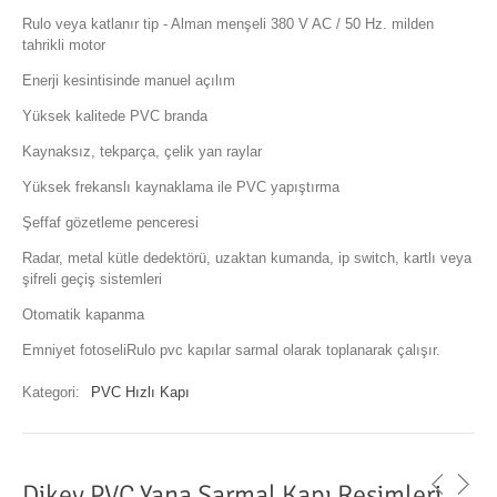
Rulo veya katlanır tip - Alman menşeli 380 V AC / 50 Hz. milden
tahrikli motor
Enerji kesintisinde manuel açılım
Yüksek kalitede PVC branda
Kaynaksız, tekparça, çelik yan raylar
Yüksek frekanslı kaynaklama ile PVC yapıştırma
Şeffaf gözetleme penceresi
Radar, metal kütle dedektörü, uzaktan kumanda, ip switch, kartlı veya
şifreli geçiş sistemleri
Otomatik kapanma
Emniyet fotoseliRulo pvc kapılar sarmal olarak toplanarak çalışır.
Kategori:
PVC Hızlı Kapı
Dikey PVC Yana Sarmal Kapı Resimleri