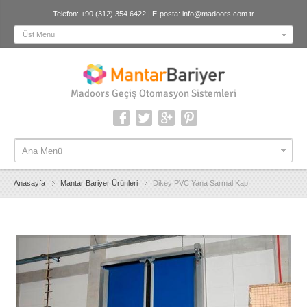
Telefon: +90 (312) 354 6422 | E-posta:
info@madoors.com.tr
Üst Menü
Madoors Geçiş Otomasyon Sistemleri
Ana Menü
Ana Menü
Anasayfa
Mantar Bariyer Ürünleri
Dikey PVC Yana Sarmal Kapı