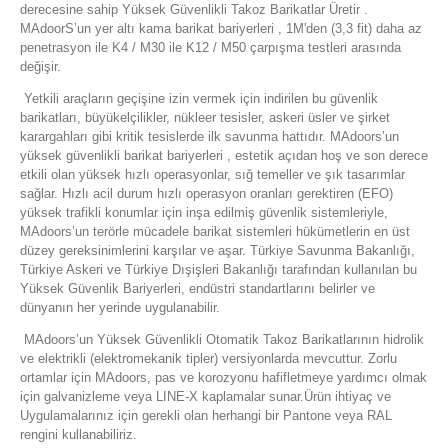
derecesine sahip Yüksek Güvenlikli Takoz Barikatlar Üretir .
MAdoorS’un yer altı kama barikat bariyerleri , 1M'den (3,3 fit) daha az
penetrasyon ile K4 / M30 ile K12 / M50 çarpışma testleri arasında
değişir.
Yetkili araçların geçişine izin vermek için indirilen bu güvenlik
barikatları, büyükelçilikler, nükleer tesisler, askeri üsler ve şirket
karargahları gibi kritik tesislerde ilk savunma hattıdır. MAdoors’un
yüksek güvenlikli barikat bariyerleri , estetik açıdan hoş ve son derece
etkili olan yüksek hızlı operasyonlar, sığ temeller ve şık tasarımlar
sağlar. Hızlı acil durum hızlı operasyon oranları gerektiren (EFO)
yüksek trafikli konumlar için inşa edilmiş güvenlik sistemleriyle,
MAdoors’un terörle mücadele barikat sistemleri hükümetlerin en üst
düzey gereksinimlerini karşılar ve aşar. Türkiye Savunma Bakanlığı,
Türkiye Askeri ve Türkiye Dışişleri Bakanlığı tarafından kullanılan bu
Yüksek Güvenlik Bariyerleri, endüstri standartlarını belirler ve
dünyanın her yerinde uygulanabilir.
MAdoors’un Yüksek Güvenlikli Otomatik Takoz Barikatlarının hidrolik
ve elektrikli (elektromekanik tipler) versiyonlarda mevcuttur. Zorlu
ortamlar için MAdoors, pas ve korozyonu hafifletmeye yardımcı olmak
için galvanizleme veya LINE-X kaplamalar sunar.Ürün ihtiyaç ve
Uygulamalarınız için gerekli olan herhangi bir Pantone veya RAL
rengini kullanabiliriz.