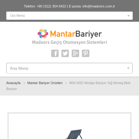
Telefon: +90 (312) 354 6422 | E-posta:
info@madoors.com.tr
Üst Menü
Madoors Geçiş Otomasyon Sistemleri
Ana Menü
Ana Menü
Anasayfa
Mantar Bariyer Ürünleri
M50 M30 Wedge Bariyer Sığ Montaj Blok
Bariyer