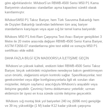
göre ağırlıklandırılır. MAdoorS’un RBWB-4500 Serisi M50 P1 Kama
Bariyerinin uluslararası standartları aşma kapasitesi sürekli olarak
kanıtlanmıştır.
MAdoorSM50 P1 Takoz Bariyer, hem Türk Savunma Bakanlığı hem
de Dışişleri Bakanlığı tarafından belirlenen tüm araç bariyer
standartlarını karşılayan veya aşan sığ bir temel kama bariyeridir.
MAdoors M50 P1 Anti-Ram Çarpışma Test Aracı Bariyer genişlikleri 3
Metre ile 20 metre arasında değişen RBWB-4500 Serisi Kama Bariyer,
ASTM F2656-07 standartlarına göre test edildi ve sonuçta M50 P1
sertifikası elde edildi.
DAHA FAZLA BİLGİ İÇİN MADOORS'LA İLETİŞİME GEÇİN
MAdoors’un yüksek kaliteli, endüstri lideri RBWB-4500 Serisi Takoz
Bariyer, birçok sektördeki müşterilere neredeyse bakım gerektirmeyen
uzun ömürlü, olağanüstü erişim kontrolü sağlar. Spesifikasyonlar, test
gereksinimleri veya diğer konfigürasyonlarla ilgili ek soruları olan
müşteriler, iletişim sayfamız aracılığıyla MAdoors'u arayabilir veya
iletişime geçebilir. Çevrimiçi formu doldurmanız yeterlidir; uzman
ekibimizin bir üyesi en kısa sürede sizinle iletişime geçecektir.
MAdoors sığ montaj blok yol bariyerleri 240 inç (6096 mm) genişliğe
ve 39 inç yüksekliğe (1 M) kadar K12 kadar yüksek çarpışma