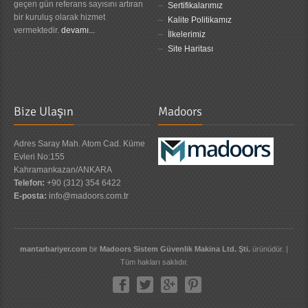
geçen gün referans sayısını artıran
Sertifikalarımız
bir kuruluş olarak hizmet
Kalite Politikamız
vermektedir.
devamı...
İlkelerimiz
Site Haritası
Bize Ulaşın
Madoors
Adres Saray Mah. Atom Cad. Küme
Evleri No:155
Kahramankazan/ANKARA
Telefon:
+90 (312) 354 6422
E-posta:
info@madoors.com.tr
mantarbariyer.com
bir
Madoors Sistem Güvenlik Makina Ltd. Şti.
ürünüdür. |
Tüm hakları saklıdır.