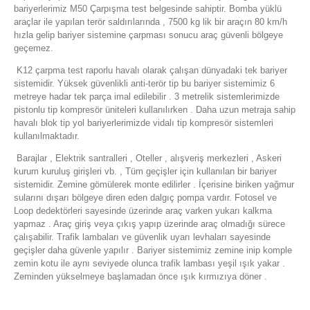
bariyerlerimiz M50 Çarpışma test belgesinde sahiptir. Bomba yüklü
araçlar ile yapılan terör saldırılarında , 7500 kg lik bir araçın 80 km/h
hızla gelip bariyer sistemine çarpması sonucu araç güvenli bölgeye
geçemez.
K12 çarpma test raporlu havalı olarak çalışan dünyadaki tek bariyer
sistemidir. Yüksek güvenlikli anti-terör tip bu bariyer sistemimiz 6
metreye hadar tek parça imal edilebilir . 3 metrelik sistemlerimizde
pistonlu tip kompresör üniteleri kullanılırken . Daha uzun metraja sahip
havalı blok tip yol bariyerlerimizde vidalı tip kompresör sistemleri
kullanılmaktadır.
Barajlar , Elektrik santralleri , Oteller , alışveriş merkezleri , Askeri
kurum kuruluş girişleri vb. , Tüm geçişler için kullanılan bir bariyer
sistemidir. Zemine gömülerek monte edilirler . İçerisine biriken yağmur
sularını dışarı bölgeye diren eden dalgıç pompa vardır. Fotosel ve
Loop dedektörleri sayesinde üzerinde araç varken yukarı kalkma
yapmaz . Araç giriş veya çıkış yapıp üzerinde araç olmadığı sürece
çalışabilir. Trafik lambaları ve güvenlik uyarı levhaları sayesinde
geçişler daha güvenle yapılır . Bariyer sistemimiz zemine inip komple
zemin kotu ile aynı seviyede olunca trafik lambası yeşil ışık yakar .
Zeminden yükselmeye başlamadan önce ışık kırmızıya döner .