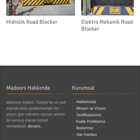
Hidrolik Road Blocker
Elektro Mekanik Road
Blocker
Madoors Hakkında
Kurumsal
Hakkımızda
Madoors Sistem, Türkiye’de ve yurt
dışında ürün çeşitlemesiyle her
Misyon ve Vizyon
geçen gün referans sayısını artıran
Sertifikalarımız
bir kuruluş olarak hizmet
Kalite Politikamız
vermektedir.
devamı...
İlkelerimiz
Site Haritası