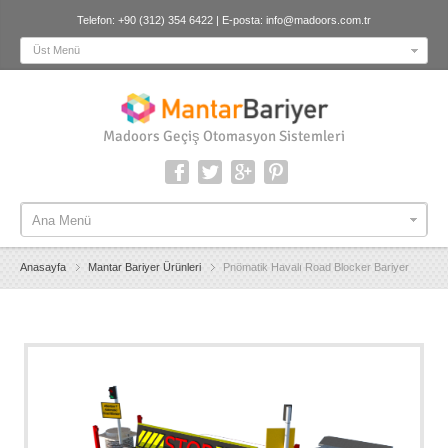
Telefon: +90 (312) 354 6422 | E-posta:
info@madoors.com.tr
Üst Menü
Madoors Geçiş Otomasyon Sistemleri
Ana Menü
Ana Menü
Anasayfa
Mantar Bariyer Ürünleri
Pnömatik Havalı Road Blocker Bariyer