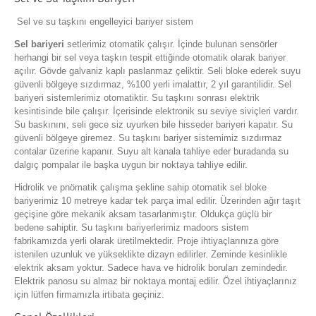
Sel ve su taşkını engelleyici bariyer sistem
Sel bariyeri
setlerimiz otomatik çalışır. İçinde bulunan sensörler
herhangi bir sel veya taşkın tespit ettiğinde otomatik olarak bariyer
açılır. Gövde galvaniz kaplı paslanmaz çeliktir. Seli bloke ederek suyu
güvenli bölgeye sızdırmaz, %100 yerli imalattır, 2 yıl garantilidir. Sel
bariyeri sistemlerimiz otomatiktir. Su taşkını sonrası elektrik
kesintisinde bile çalışır. İçerisinde elektronik su seviye siviçleri vardır.
Su baskınını, seli gece siz uyurken bile hisseder bariyeri kapatır. Su
güvenli bölgeye giremez. Su taşkını bariyer sistemimiz sızdırmaz
contalar üzerine kapanır. Suyu alt kanala tahliye eder buradanda su
dalgıç pompalar ile başka uygun bir noktaya tahliye edilir.
Hidrolik ve pnömatik çalışma şekline sahip otomatik sel bloke
bariyerimiz 10 metreye kadar tek parça imal edilir. Üzerinden ağır taşıt
geçişine göre mekanik aksam tasarlanmıştır. Oldukça güçlü bir
bedene sahiptir. Su taşkını bariyerlerimiz madoors sistem
fabrikamızda yerli olarak üretilmektedir. Proje ihtiyaçlarınıza göre
istenilen uzunluk ve yükseklikte dizayn edilirler. Zeminde kesinlikle
elektrik aksam yoktur. Sadece hava ve hidrolik boruları zemindedir.
Elektrik panosu su almaz bir noktaya montaj edilir. Özel ihtiyaçlarınız
için lütfen firmamızla irtibata geçiniz.