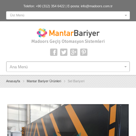
Telefon: +90 (312) 354 6422 | E-posta:
info@madoors.com.tr
Üst Menü
Madoors Geçiş Otomasyon Sistemleri
Ana Menü
Ana Menü
Anasayfa
Mantar Bariyer Ürünleri
Sel Bariyeri