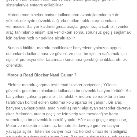
sistemleriyle entegre edilebilirler.
Motorlu road blocker bariyer kullanmanın avantajlarından biri de
yüksek düzeyde güvenlik sağlarken etkin trafik akışına imkan
vermesidir. Bariyer kaldırıldığında araçlar geçemez, ancak izin verilen
araç tanımlanıp erişim izni verildikten sonra, sorunsuz geçiş sağlamak
için bariyer hızlı bir şekilde alçaltılabilir.
Bununla birlikte, motorlu roadblocker bariyerlerin yalnızca uygun
durumlarda kullanılması ve güvenli ve etkili bir işletim sağlamak için
eğitimli profesyoneller tarafından kurulması gerektiğine dikkat etmek
önemlidir.
Motorlu Road Blocker Nasıl Çalışır ?
Elektrik motorlu çarpma testli road blocker bariyerler ; Yüksek
güvenlik gerektiren alanlarda kullanılan bir güvenlik bariyeri türüdür. Bu
bariyerlerin çalışma prensibi , bir elektrik motoru ve redüktör ünitesi
tarafından kontrol edilen kaldırma kolu aparatı ile çalışır . Bir araç
bariyere yaklaştığında, aracın yaklaşımını algılayan sensörler devreye
girer. Ardından, aracın geçişine izin verip verilmeyeceğine karar
vermek için bir güvenlik kontrolü yapılır. Eğer araç geçişe uygun ise,
Motor ve redüktör sistemi aç komutu ile devreye girer ve bariyer
yavaşça açılır . İstenirse bariyer hızı hız kontrol cihazı ile istediğiniz