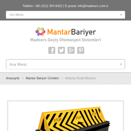
Telefon: +90 (312) 354 6422 | E-posta:
info@madoors.com.tr
Üst Menü
Madoors Geçiş Otomasyon Sistemleri
Ana Menü
Ana Menü
Anasayfa
Mantar Bariyer Ürünleri
Motorlu Road Blocker