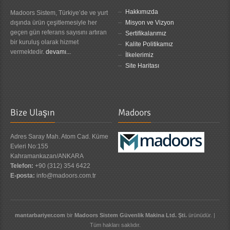
Hakkımızda
Madoors Sistem, Türkiye’de ve yurt
dışında ürün çeşitlemesiyle her
Misyon ve Vizyon
geçen gün referans sayısını artıran
Sertifikalarımız
bir kuruluş olarak hizmet
Kalite Politikamız
vermektedir.
devamı...
İlkelerimiz
Site Haritası
Bize Ulaşın
Madoors
Adres Saray Mah. Atom Cad. Küme
Evleri No:155
Kahramankazan/ANKARA
Telefon:
+90 (312) 354 6422
E-posta:
info@madoors.com.tr
mantarbariyer.com
bir
Madoors Sistem Güvenlik Makina Ltd. Şti.
ürünüdür. |
Tüm hakları saklıdır.