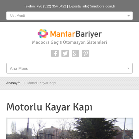
Telefon: +90 (312) 354 6422 | E-posta:
info@madoors.com.tr
Üst Menü
Madoors Geçiş Otomasyon Sistemleri
Ana Menü
Ana Menü
Anasayfa
Motorlu Kayar Kapı
Motorlu Kayar Kapı