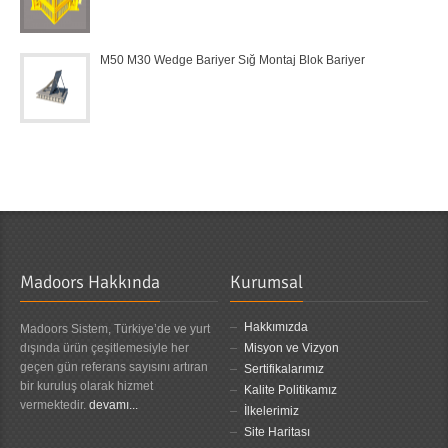
M50 M30 Wedge Bariyer Sığ Montaj Blok Bariyer
Madoors Hakkında
Kurumsal
Hakkımızda
Madoors Sistem, Türkiye’de ve yurt
dışında ürün çeşitlemesiyle her
Misyon ve Vizyon
geçen gün referans sayısını artıran
Sertifikalarımız
bir kuruluş olarak hizmet
Kalite Politikamız
vermektedir.
devamı...
İlkelerimiz
Site Haritası